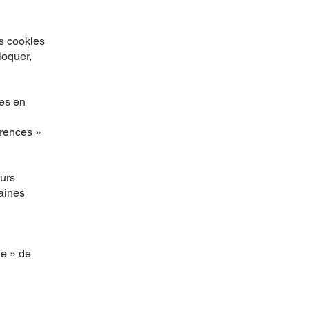
ls cookies
loquer,
ies en
érences »
turs
aines
de » de