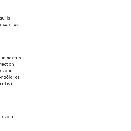
u'ils
risant les
 un certain
tection
ur vous
ntrôler et
 et iv)
ur votre