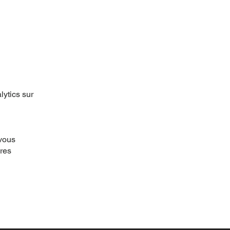
lytics sur
 vous
ères