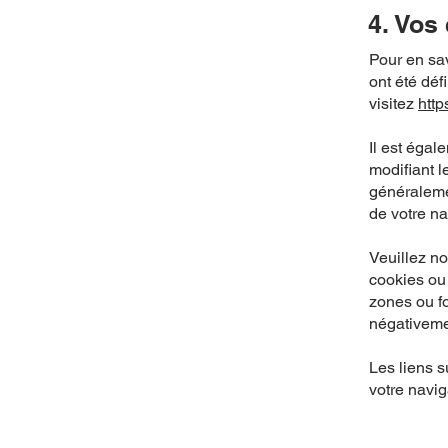
4. Vos 
Pour en sav
ont été déf
visitez
http
Il est égal
modifiant 
généraleme
de votre na
Veuillez no
cookies ou
zones ou fo
négativemen
Les liens s
votre navig