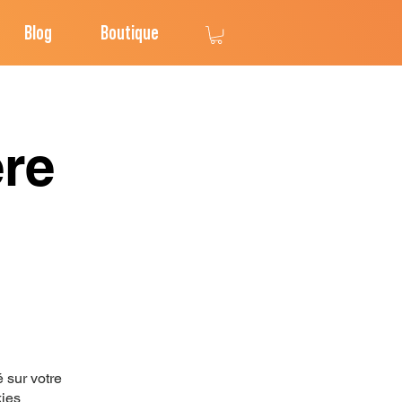
Blog
Boutique
ère
é sur votre
kies